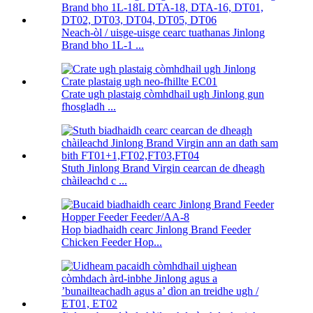
Neach-òl / uisge-uisge cearc tuathanas Jinlong
Brand bho 1L-1 ...
Crate ugh plastaig còmhdhail ugh Jinlong gun
fhosgladh ...
Stuth Jinlong Brand Virgin cearcan de dheagh
chàileachd c ...
Hop biadhaidh cearc Jinlong Brand Feeder
Chicken Feeder Hop...