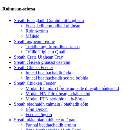
Roinnean-seòrsa
Sreath Fuasgladh Còmhdhail Uighean
Fuasgladh còmhdhail uighean
Roinn-roinn
Màileid
Sreath uighean treidhe
Treidhe ugh trom-dhleastanas
Tràille Uighean Quail
Sreath Crate Uighean Tray
Sreath cèisean gluasad cearcan
Sreath Chicks Feeder
Inneal beathachaidh fada
Inneal beathachaidh seòrsa bobhla
Sreath Chicken Feeder
Modail FT mòr-chòrdte agus de dheagh chàileachd
Modail NNT de dheagh chàileachd
Modail FTN stoidhle na h-Eòrpa
Sreath biadhaidh calmain / biathadh eòin
Eòin Deoch
Feeder Pigeon
Sreath plàta biadhaidh cearc / pan
Pannal beathachaidh cruinn