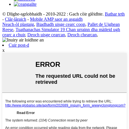
© Dlighe-sgrìobhaidh - 2010-2022 : Gach còir glèidhte.
Bathar teth
-
Clàr-làraich
-
Mobile AMP saor an asgaidh
Neach-òl plastaig
,
Biadhadh uisge cearc coop
,
Pallet de Uighean
Reese
,
Tuathanachas Simulator 19 Chan urrainn dha màileid ugh
cearc a chuir
,
Deoch uisge cearcan
,
Deoch chearcan
,
Cuir post-d
x