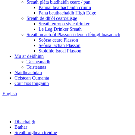
Sreath plàta biadhaidh cearc / pan
Pannal beathachaidh cruinn
Pana beathachaidh High Edge
Sreath de dh'òl cearc/uisge
Sreath europa style drinker
Le Leg Drinker Sreath
Sreath neach-òl Plasson / deoch fèin-ghluasadach
Seòrsa cearc Plasson
Seòrsa lachan Plasson
Stoidhle Isreal Plasson
Mu ar deidhinn
Taisbeanadh
Teisteanas
Naidheachdan
Ceistean Cumanta
Cuir fios thugainn
English
Dhachaigh
Bathar
Sreath uighean treidhe