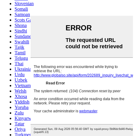
Slovenian
Somali
Samoan
Scots Gaelic
Shona
Sindhi
Sundanese
Swahili
Tajik
Tamil
Telugu
Thai
Ukrainian
Urdu
Uzbek
Vietnamese
Welsh
Xhosa
Yiddish
Yoruba
Zulu
Kinyarwanda
Tatar
Oriya
Turkmen