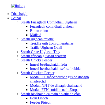
Dhachaigh
Bathar
Sreath Fuasgladh Còmhdhail Uighean
Fuasgladh còmhdhail uighean
Roinn-roinn
Màileid
Sreath uighean treidhe
Treidhe ugh trom-dhleastanas
Tràille Uighean Quail
Sreath Crate Uighean Tray
Sreath cèisean gluasad cearcan
Sreath Chicks Feeder
Inneal beathachaidh fada
Inneal beathachaidh seòrsa bobhla
Sreath Chicken Feeder
Modail FT mòr-chòrdte agus de dheagh
chàileachd
Modail NNT de dheagh chàileachd
Modail FTN stoidhle na h-Eòrpa
Sreath biadhaidh calmain / biathadh eòin
Eòin Deoch
Feeder Pigeon