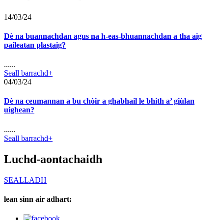
14/03/24
Dè na buannachdan agus na h-eas-bhuannachdan a tha aig
paileatan plastaig?
......
Seall barrachd+
04/03/24
Dè na ceumannan a bu chòir a ghabhail le bhith a’ giùlan
uighean?
......
Seall barrachd+
Luchd-aontachaidh
SEALLADH
lean sinn air adhart: