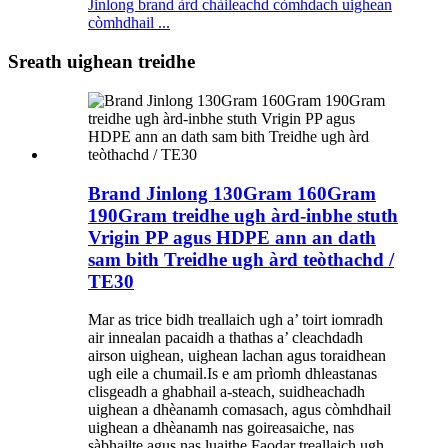
Jinlong brand àrd chàileachd còmhdach uighean
còmhdhail ...
Sreath uighean treidhe
Brand Jinlong 130Gram 160Gram
190Gram treidhe ugh àrd-inbhe stuth
Vrigin PP agus HDPE ann an dath
sam bith Treidhe ugh àrd teòthachd /
TE30
Mar as trice bidh treallaich ugh a’ toirt iomradh
air innealan pacaidh a thathas a’ cleachdadh
airson uighean, uighean lachan agus toraidhean
ugh eile a chumail.Is e am prìomh dhleastanas
clisgeadh a ghabhail a-steach, suidheachadh
uighean a dhèanamh comasach, agus còmhdhail
uighean a dhèanamh nas goireasaiche, nas
sàbhailte agus nas luaithe.Faodar treallaich ugh