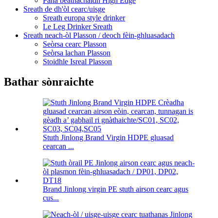
Pana beathachaidh High Edge
Sreath de dh'òl cearc/uisge
Sreath europa style drinker
Le Leg Drinker Sreath
Sreath neach-òl Plasson / deoch fèin-ghluasadach
Seòrsa cearc Plasson
Seòrsa lachan Plasson
Stoidhle Isreal Plasson
Bathar sònraichte
Stuth Jinlong Brand Virgin HDPE gluasad
cearcan ...
Brand Jinlong virgin PE stuth airson cearc agus
cus...