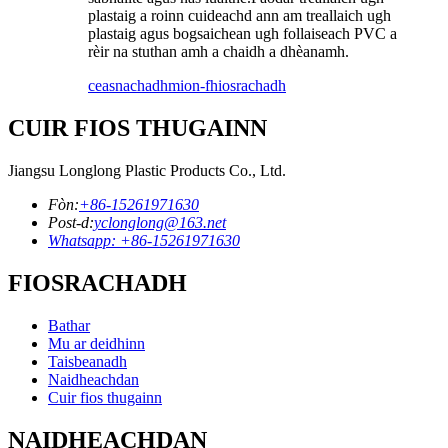
plastaig a roinn cuideachd ann am treallaich ugh
plastaig agus bogsaichean ugh follaiseach PVC a
rèir na stuthan amh a chaidh a dhèanamh.
ceasnachadh
mion-fhiosrachadh
CUIR FIOS THUGAINN
Jiangsu Longlong Plastic Products Co., Ltd.
Fòn:
+86-15261971630
Post-d:
yclonglong@163.net
Whatsapp: +86-15261971630
FIOSRACHADH
Bathar
Mu ar deidhinn
Taisbeanadh
Naidheachdan
Cuir fios thugainn
NAIDHEACHDAN